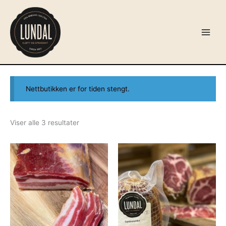
Hopp
rett
til
Main
innholdet
Menu
Nettbutikken er for tiden stengt.
Viser alle 3 resultater