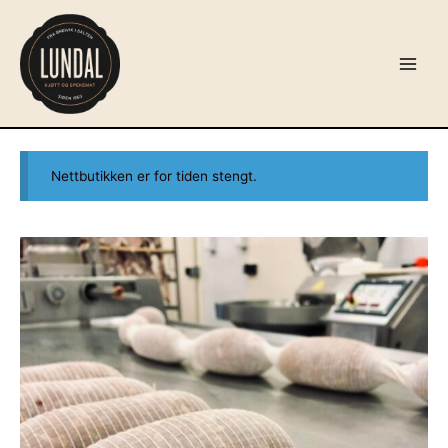
Hopp
rett
til
Main
innholdet
Menu
Nettbutikken er for tiden stengt.