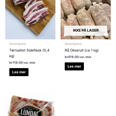
IKKE PÅ LAGER
Sesongvare
Sesongvare
Tørrsaltet Sideflesk (0,4
Rå Okserull (ca 1 kg)
kg)
kr
419,00
Inkl. MVA
kr
119,00
Inkl. MVA
Les mer
Les mer